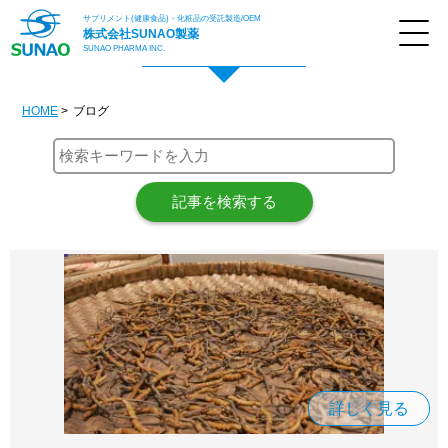
サプリメント(健康食品)・化粧品の受託製造/OEM
ブログ一覧
株式会社
SUNAO製薬
SUNAO PHARMA INC.
HOME
ブログ
記事を検索する
詳しく見る