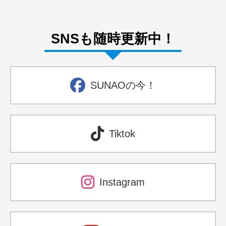
SNSも随時更新中！
SUNAOの今！
Tiktok
Instagram