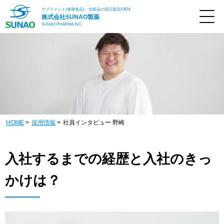
サプリメント(健康食品)・化粧品の受託製造/OEM
株式会社
SUNAO製薬
SUNAO PHARMA INC.
HOME
採用情報
社員インタビュー 野崎
入社するまでの経歴と入社のきっ
かけは？