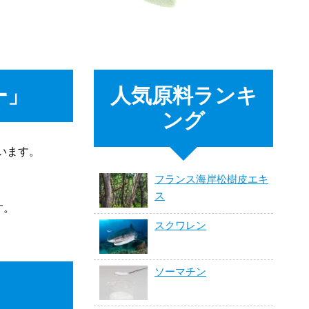
ー」
人気原料ランキ
ング
います。
フランス海岸松樹皮エキ
ス
す。
スクワレン
ソーマチン