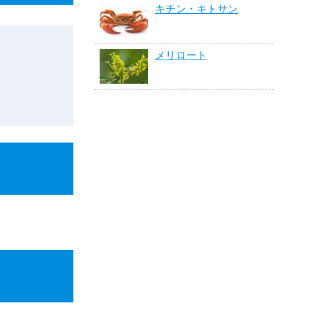
キチン・キトサン
メリロート