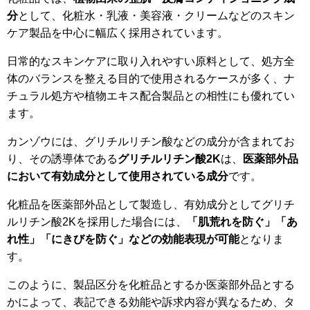
分
として、化粧水・乳液・美容液・クリームなどのスキン
ケア製品を中心に幅広く採用されています。
日常的なスキンケアに取り入れやすい原料として、処方全
体のバランスを整える目的で使用されるケースが多く、ナ
チュラル処方や植物エキス配合製品との相性にも優れてい
ます。
カンゾウには、グリチルリチン酸などの成分が含まれてお
り、その誘導体である
グリチルリチン酸2K
は、
医薬部外品
において有効成分として使用されている成分
です。
化粧品を医薬部外品として製造し、有効成分としてグリチ
ルリチン酸2Kを採用した場合には、
「肌荒れを防ぐ」「あ
れ性」「にきびを防ぐ」などの効能表現が可能
となりま
す。
このように、製品区分を化粧品とするか医薬部外品とする
かによって、表記できる効能や訴求内容が異なるため、タ