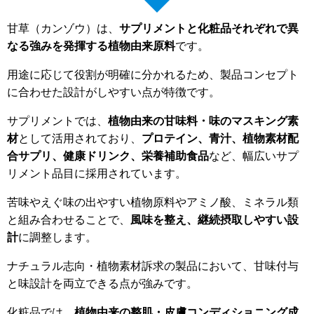
甘草（カンゾウ）は、
サプリメントと化粧品それぞれで異
なる強みを発揮する植物由来原料
です。
用途に応じて役割が明確に分かれるため、製品コンセプト
に合わせた設計がしやすい点が特徴です。
サプリメントでは、
植物由来の甘味料・味のマスキング素
材
として活用されており、
プロテイン、青汁、植物素材配
合サプリ、健康ドリンク、栄養補助食品
など、幅広いサプ
リメント品目に採用されています。
苦味やえぐ味の出やすい植物原料やアミノ酸、ミネラル類
と組み合わせることで、
風味を整え、継続摂取しやすい設
計
に調整します。
ナチュラル志向・植物素材訴求の製品において、甘味付与
と味設計を両立できる点が強みです。
化粧品では、
植物由来の整肌・皮膚コンディショニング成