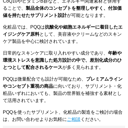
CoQ10やビタミンB群など、エネルギー関連素材と併用す
ることで、
製品全体のコンセプトを整理しやすく、付加価
値を持たせたサプリメント設計
が可能となります。
化粧品では、PQQは
抗酸化や細胞エネルギーに着目したエ
イジングケア原料
として、美容液やクリームなどのスキン
ケア製品を中心に検討されています。
日常的なスキンケアに取り入れやすい成分であり、
年齢や
環境ストレスを意識した処方設計の中で、差別化成分のひ
とつとして配合されるケース
が多く見られます。
PQQは微量配合でも設計が可能なため、
プレミアムライン
やコンセプト重視の商品
に向いており、サプリメント・化
粧品いずれにおいても、製品の世界観を補強する素材とし
て活用されています。
PQQを使ったサプリメント、化粧品の製造をご検討の場合
は、お問い合わせよりお気軽に
ご相談
ください。