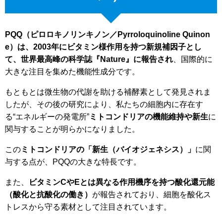
PQQ（ピロロキノリンキノン／Pyrroloquinoline Quinon
e）は、2003年にビタミン様作用を持つ新規補因子とし
て、世界最高峰の科学誌『Nature』に報告され
、国際的に
大きな注目を集めた機能性成分です。
もともとは微生物の代謝を助ける補酵素として発見されま
したが、その後の研究により、私たちの細胞内に存在す
る“エネルギーの発電所”
ミトコンドリアの機能維持や新生
に
関与することが明らかになりました。
この
ミトコンドリアの「新生（バイオジェネシス）」
に関
与する点が、PQQの大きな特長です。
また、
ビタミンCやEとは異なる作用機序を持つ酸化還元能
（酸化と抗酸化の働き）
が報告されており、細胞を酸化ス
トレスから守る素材として注目されています。