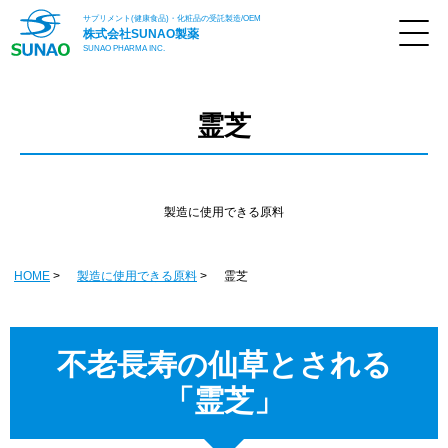
サプリメント(健康食品)・化粧品の受託製造/OEM
株式会社
SUNAO製薬
SUNAO PHARMA INC.
霊芝
製造に使用できる原料
HOME
製造に使用できる原料
霊芝
不老長寿の仙草とされる
「霊芝」