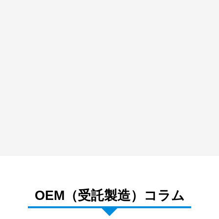
2025.03.19
X DOJO 最終報告会に登壇いたしました
2025.03.06
ひなたMBA 受講生の声に弊社福田をご紹介いた
だきました
2025.03.06
INPIT 知財総合支援の支援事例に掲載いただきまし
MEDIA COVERAGE
た
2023.09.11
宮崎大学基金に寄付をいたしました。
2023.09.05
【終了】お腹が弱い人、過敏性腸症候群（IBS）の
PRESS RELEASE
患者と専門家によるトークイベントを9/16（土）に
開催
OEM（受託製造）コラム
2023.04.21
パパ世代の頭を整える専用固形シャンプー【FAT