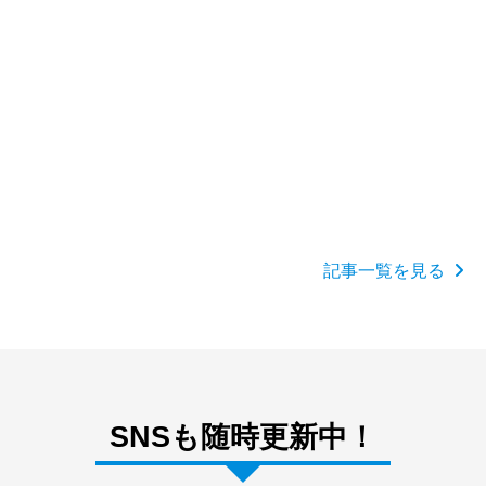
詳しく見る
2026.07.27
OEM製造・販売の情報
スポーツ別おすすめ成分のOEM企画｜競技タイプ
記事一覧を見る
から配合の方向性を決める
SNSも随時更新中！