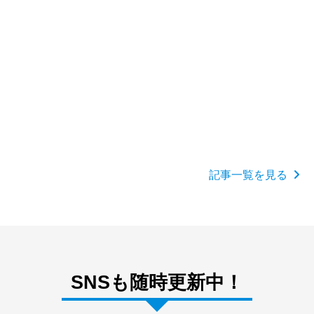
詳しく見る
2026.07.27
OEM製造・販売の情報
スポーツ別おすすめ成分のOEM企画｜競技タイプ
記事一覧を見る
から配合の方向性を決める
SNSも随時更新中！