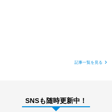
詳しく見る
2026.07.27
OEM製造・販売の情報
スポーツ別おすすめ成分のOEM企画｜競技タイプ
記事一覧を見る
から配合の方向性を決める
SNSも随時更新中！