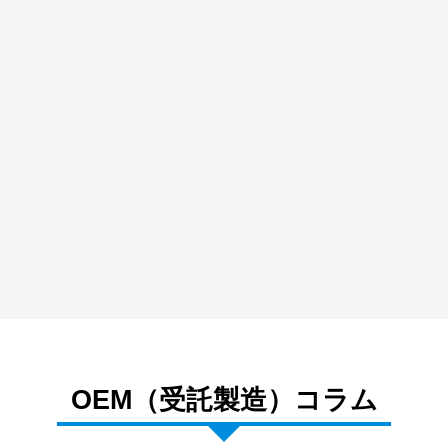
2025.03.19
X DOJO 最終報告会に登壇いたしました
2025.03.06
ひなたMBA 受講生の声に弊社福田をご紹介いた
だきました
2025.03.06
INPIT 知財総合支援の支援事例に掲載いただきまし
MEDIA COVERAGE
た
2023.09.11
宮崎大学基金に寄付をいたしました。
2023.09.05
【終了】お腹が弱い人、過敏性腸症候群（IBS）の
PRESS RELEASE
患者と専門家によるトークイベントを9/16（土）に
開催
OEM（受託製造）コラム
2023.04.21
パパ世代の頭を整える専用固形シャンプー【FAT