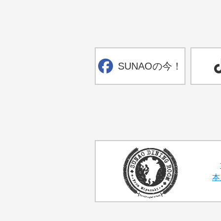
SUNAOの今！
本