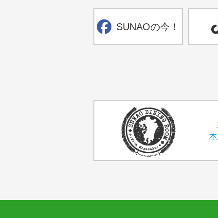
SUNAOの今！
本