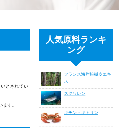
人気原料ランキ
ング
フランス海岸松樹皮エキ
ス
くいとされてい
スクワレン
います。
キチン・キトサン