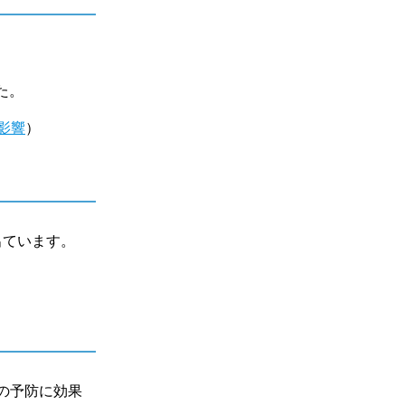
た。
影響
）
出ています。
の予防に効果