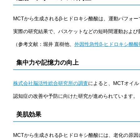
MCTから生成されるβ-ヒドロキシ酪酸は、運動パフォ
実際の研究結果で、バスケットなどの短時間運動および
（参考文献：堀井 直樹他、
外因性急性β-ヒドロキシ酪
集中力や記憶力の向上
株式会社脳活性総合研究所の調査
によると、MCTオイ
認知症の改善や予防に向けた研究が進められています。
美肌効果
MCTから生成されるβ‐ヒドロキシ酪酸には、老化の原