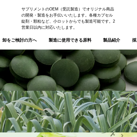
サプリメントのOEM（受託製造）でオリジナル商品
の開発・製造をお手伝いいたします。各種カプセル
錠剤・顆粒など、小ロットからでも製造可能です。2
営業日以内に対応いたします。
卸をご検討の方へ
製造に使用できる原料
製品紹介
採