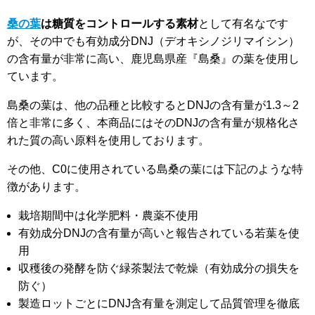
桑の葉
は糖質をコントロールする素材
として有名なです
が、その中でも有効成分DNJ（デオキシノジリマイシン）
の含有量が非常に高い、鹿児島県産『島桑』の葉を使用し
ています。
島桑の葉は、他の品種と比較するとDNJの含有量が1.3～2
倍と非常に多く、本商品にはそのDNJの含有量が規格化さ
れた質の高い原料を使用しております。
その他、C0に使用されている島桑の葉には下記のような特
徴があります。
栽培期間中は化学肥料・農薬不使用
有効成分DNJの含有量が高いと報告されている若葉を使
用
収穫後の発酵を防ぐ緑茶製法で乾燥（有効成分の損失を
防ぐ）
製造ロットごとにDNJ含有量を測定して品質管理を徹底