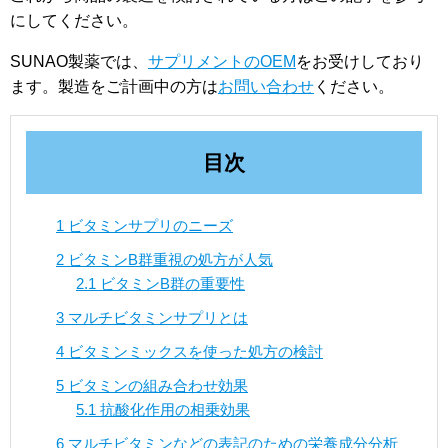
にしてください。
SUNAO製薬では、
サプリメントのOEM
をお受けしており
ます。製造をご計画中の方は
お問い合わせ
ください。
目次
1
ビタミンサプリのニーズ
2
ビタミンB群重視の処方が人気
2.1
ビタミンB群の重要性
3
マルチビタミンサプリとは
4
ビタミンミックスを使った処方の検討
5
ビタミンの組み合わせ効果
5.1
抗酸化作用の相乗効果
6
マルチビタミンなどの表記のための栄養成分分析