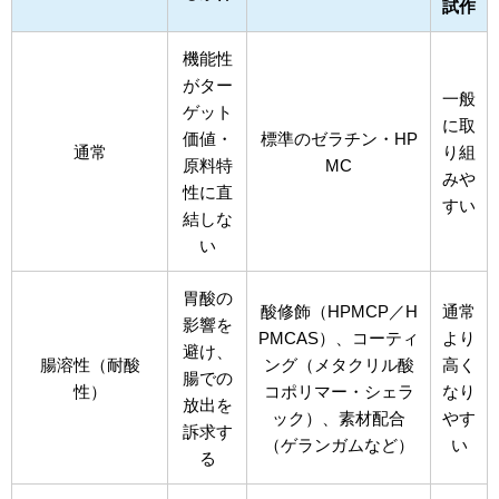
試作
機能性
がター
一般
ゲット
に取
価値・
標準のゼラチン・HP
通常
り組
原料特
MC
みや
性に直
すい
結しな
い
胃酸の
酸修飾（HPMCP／H
通常
影響を
PMCAS）、コーティ
より
避け、
腸溶性（耐酸
ング（メタクリル酸
高く
腸での
性）
コポリマー・シェラ
なり
放出を
ック）、素材配合
やす
訴求す
（ゲランガムなど）
い
る