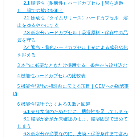
2.1
腸溶性（耐酸性）ハードカプセル｜胃を通過
し、腸での放出を狙う
2.2
徐放性（タイムリリース）ハードカプセル｜溶
出をゆるやかにする
2.3
低水分ハードカプセル｜吸湿原料・保存中の品
質を守る
2.4
遮光・着色ハードカプセル｜光による成分劣化
を抑える
3
本当に必要なときだけ採用する｜条件から絞り込む
4
機能性ハードカプセルの比較表
5
機能性設計の相談前に伝える項目｜OEMへの確認事
項
6
機能性設計でよくある失敗と回避
6.1
売り文句のためだけに、機能性を足してしまう
6.2
腸溶が必須か未確認のまま、腸溶固定で進めて
しまう
6.3
低水分が必要なのに、皮膜・保管条件まで含め