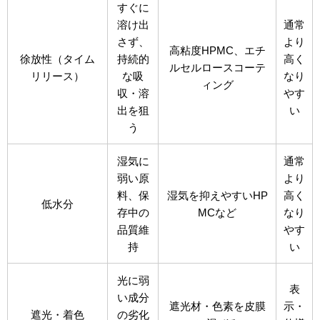
すぐに
溶け出
通常
さず、
より
高粘度HPMC、エチ
徐放性（タイム
持続的
高く
ルセルロースコーテ
リリース）
な吸
なり
ィング
収・溶
やす
出を狙
い
う
湿気に
通常
弱い原
より
料、保
湿気を抑えやすいHP
高く
低水分
存中の
MCなど
なり
品質維
やす
持
い
光に弱
表
い成分
遮光材・色素を皮膜
示・
遮光・着色
の劣化