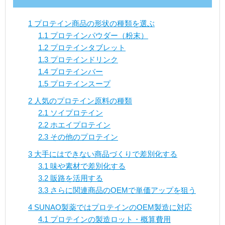
1
プロテイン商品の形状の種類を選ぶ
1.1
プロテインパウダー（粉末）
1.2
プロテインタブレット
1.3
プロテインドリンク
1.4
プロテインバー
1.5
プロテインスープ
2
人気のプロテイン原料の種類
2.1
ソイプロテイン
2.2
ホエイプロテイン
2.3
その他のプロテイン
3
大手にはできない商品づくりで差別化する
3.1
味や素材で差別化する
3.2
販路を活用する
3.3
さらに関連商品のOEMで単価アップを狙う
4
SUNAO製薬ではプロテインのOEM製造に対応
4.1
プロテインの製造ロット・概算費用