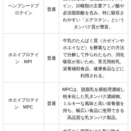
ヘンプシードプ
イン。10種類の主要アミノ酸や
普通
ロテイン
必須脂肪酸を含み、特に吸収さ
れやすい「エデスチン」という
タンパク質が豊富。
牛乳のたんぱく質（カゼインや
ホエイなど）を酵素などの方法
ホエイプロテイ
で分解して作られたもの。消化
普通
ン MPI
吸収が良いため、育児用粉乳、
栄養補助食品、健康食品などに
利用される。
MPCは、脱脂乳を膜処理濃縮し
粉末化した乳タンパク濃縮物。
ホエイプロテイ
普通
ミルキーな風味と高い栄養価を
ン MPC
持ち、幅広い食品に使用できる
高品質な乳タンパク製品。